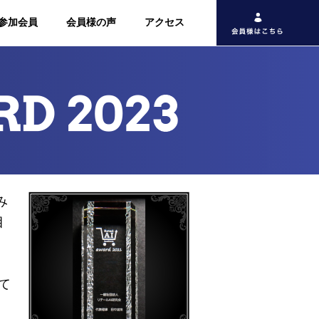
参加会員
会員様の声
アクセス
み
目
て