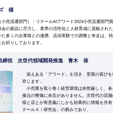
ズ 様
小売流通部門）：リテールAIアワード2023小売流通部門
科会の新設に尽力し、業界の活性化と人材育成に貢献された
いた多くの企業様との連携、店頭実験での調整と奔走は、特
をお祈りしております。
取締役 次世代領域開発推進 青木 保
栄えある「アワード」を頂き、受賞の喜びを
存じます。
小売業を取り巻く経営環境は依然厳しく、各
接点の整備に余念がありません。次世代の店舗
様と店とが有意義にしかも効果的に情報を共有
テールＡＩ研究会」の窮みであり、